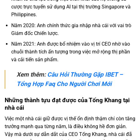
cược trực tuyến sử dụng AI tại thị trường Singapore và
Philippines.
Năm 2020: Anh chính thức gia nhập nhà cái với vai trò
Giám đốc Chiến lược.
Năm 2021: Anh được bổ nhiệm vào vị trí CEO nhờ vào
chuỗi thành tích ấn tượng trong việc mở rộng thị phần
và cải tiến sản phẩm.
Xem thêm:
Câu Hỏi Thường Gặp IBET –
Tổng Hợp Faq Cho Người Chơi Mới
Những thành tựu đạt được của Tống Khang tại
nhà cái
Việc một nhà cái giữ được vị thế ổn định thậm chí còn tăng
trưởng mạnh qua từng năm, là điều không hề đơn giản.
Vậy mà dưới sự dẫn dắt của CEO Tống Khang, nhà cái đã