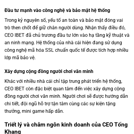
Đầu tư mạnh vào công nghệ và bảo mật hệ thống
Trong kỷ nguyên số, yếu tố an toàn và bảo mật đóng vai
trò then chốt để giữ chân người dùng. Nhận thấy điều đó,
CEO IBET đã chủ trương đầu tư lớn vào hạ tầng kỹ thuật và
an ninh mạng. Hệ thống của nhà cái hiện đang sử dụng
công nghệ mã hóa SSL chuẩn quốc tế được tích hợp nhiều
lớp mã bảo vệ.
Xây dựng cộng đồng người chơi văn minh
Khác với nhiều nhà cái chỉ tập trung phát triển hệ thống,
CEO IBET còn đặc biệt quan tâm đến việc xây dựng cộng
đồng người chơi văn minh. Người chơi sẽ được hướng dẫn
chi tiết, đội ngũ hỗ trợ tận tâm cùng các sự kiện tặng
thưởng, mini game hấp dẫn.
Triết lý và châm ngôn kinh doanh của CEO Tống
Khang