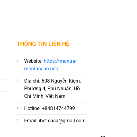
THÔNG TIN LIÊN HỆ
Website:
https://mantra-
montana.in.net/
Địa chỉ:
608 Nguyễn Kiệm,
Phường 4, Phú Nhuận, Hồ
Chí Minh, Việt Nam
Hotline: +84
814744799
Email:
ibet.casa@gmail.com