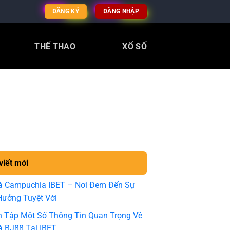
ĐĂNG KÝ
ĐĂNG NHẬP
THỂ THAO
XỔ SỐ
viết mới
à Campuchia IBET – Nơi Đem Đến Sự
Hưởng Tuyệt Vời
n Tập Một Số Thông Tin Quan Trọng Về
 BJ88 Tại IBET