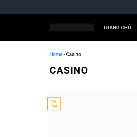
TRANG CHỦ
Home
-
Casino
CASINO
25
Th4