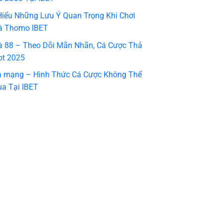
iểu Những Lưu Ý Quan Trọng Khi Chơi
à Thomo IBET
à 88 – Theo Dõi Mãn Nhãn, Cá Cược Thả
ot 2025
à mạng – Hình Thức Cá Cược Không Thể
a Tại IBET