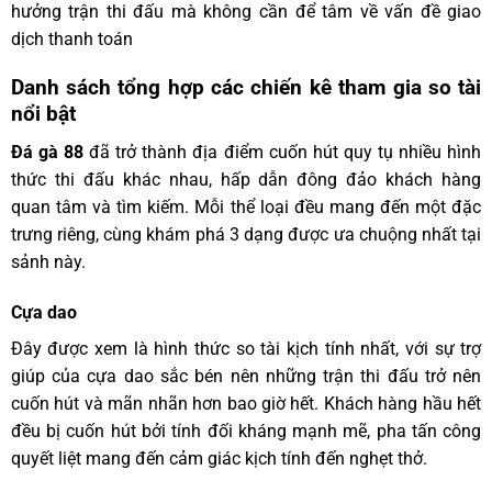
hưởng trận thi đấu mà không cần để tâm về vấn đề giao
dịch thanh toán
Danh sách tổng hợp các chiến kê tham gia so tài
nổi bật
Đá gà 88
đã trở thành địa điểm cuốn hút quy tụ nhiều hình
thức thi đấu khác nhau, hấp dẫn đông đảo khách hàng
quan tâm và tìm kiếm. Mỗi thể loại đều mang đến một đặc
trưng riêng, cùng khám phá 3 dạng được ưa chuộng nhất tại
sảnh này.
Cựa dao
Đây được xem là hình thức so tài kịch tính nhất, với sự trợ
giúp của cựa dao sắc bén nên những trận thi đấu trở nên
cuốn hút và mãn nhãn hơn bao giờ hết. Khách hàng hầu hết
đều bị cuốn hút bởi tính đối kháng mạnh mẽ, pha tấn công
quyết liệt mang đến cảm giác kịch tính đến nghẹt thở.