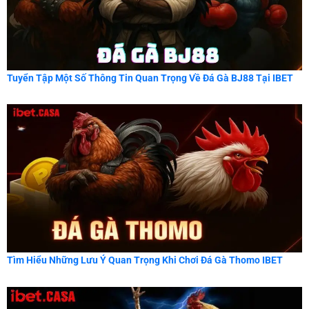
Tuyển Tập Một Số Thông Tin Quan Trọng Về Đá Gà BJ88 Tại IBET
Tìm Hiểu Những Lưu Ý Quan Trọng Khi Chơi Đá Gà Thomo IBET