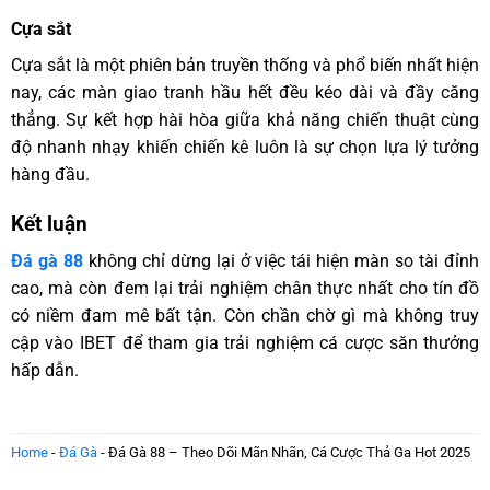
Cựa sắt
Cựa sắt là một phiên bản truyền thống và phổ biến nhất hiện
nay, các màn giao tranh hầu hết đều kéo dài và đầy căng
thẳng. Sự kết hợp hài hòa giữa khả năng chiến thuật cùng
độ nhanh nhạy khiến chiến kê luôn là sự chọn lựa lý tưởng
hàng đầu.
Kết luận
Đá gà 88
không chỉ dừng lại ở việc tái hiện màn so tài đỉnh
cao, mà còn đem lại trải nghiệm chân thực nhất cho tín đồ
có niềm đam mê bất tận. Còn chần chờ gì mà không truy
cập vào IBET để tham gia trải nghiệm cá cược săn thưởng
hấp dẫn.
Home
-
Đá Gà
-
Đá Gà 88 – Theo Dõi Mãn Nhãn, Cá Cược Thả Ga Hot 2025