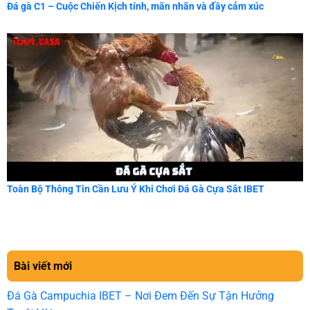
Đá gà C1 – Cuộc Chiến Kịch tính, mãn nhãn và đầy cảm xúc
Toàn Bộ Thông Tin Cần Lưu Ý Khi Chơi Đá Gà Cựa Sắt IBET
Bài viết mới
Đá Gà Campuchia IBET – Nơi Đem Đến Sự Tận Hưởng