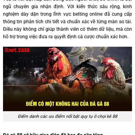
ngũ chuyên gia nhận định. Với kiến thức sâu rộng, kinh
nghiệm dày dặn trong lĩnh vực betting online đã cung cấp
thông tin phân tích chi tiết và chuẩn xác về từng màn so tài.
Điều này không chỉ giúp thành viên có thêm dữ liệu, mà còn
hỗ trợ trong việc đưa ra quyết định cá cược chuẩn xác hơn.
Điểm danh các ưu điểm nổi bật quy tụ ở chọi kê 88