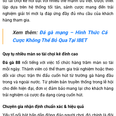
so tài chọi kê nổi bật với nhiều thế mạnh ưu việt. Được thiết
lập dựa trên hệ thống tối tân, sảnh cược mang đến trải
nghiệm giải trí mới lạ đáp ứng đầy đủ nhu cầu của khách
hàng tham gia.
Xem thêm:
Đá gà mạng – Hình Thức Cá
Cược Không Thể Bỏ Qua Tại IBET
Quy tụ nhiều màn so tài chọi kê đỉnh cao
Đá gà 88
nổi tiếng với việc tổ chức hàng trăm màn so tài
mỗi ngày. Thành viên có thể tham gia trải nghiệm hoặc theo
dõi vài chục trận thi đấu cuốn hút từ trường gà hàng đầu
trong và ngoài nước. Từ phiên bản truyền thống trong lễ hội
cho đến hiện đại, đơn vị đảm bảo mang lại cho khách hàng
trải nghiệm cá cược đa dạng cùng cuốn hút.
Chuyên gia nhận định chuẩn xác & hiệu quả
Yếu tố nổi bật hấp dẫn đông đảo người chơi, đó chính là đội