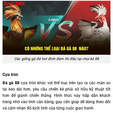
Các giống gà đá hot đình đám thi đấu tại chọi kê 88
Cựa tròn
Đá gà 88
cựa tròn khác với thể loại trên tạo ra các màn so
tài kéo dài hơn, yêu cầu chiến kê phải sở hữu kỹ thuật tốt
hơn để giành chiến thắng. Hình thức này hấp dẫn khách
hàng nhờ vào tính cân bằng, gay cấn giúp dễ dàng theo dõi
và cảm nhận độ kịch tính của từng cuộc giao tranh.