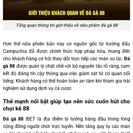
Tổng quan thông tin giới thiệu về siêu phẩm đá gà 88
Hơn thế nữa phiên bản này có nguồn gốc từ trường đấu
Campuchia đã được chính thức hợp pháp hóa, mang đến
cho khách hàng cơ hội theo dõi trực tiếp các màn so tài.
Đá
gà 88
được quản lý chặt chẽ với bộ nguyên tắc rõ ràng, cam
kết độ đáng tin cậy thông qua việc giám sát từ cơ quan nổi
tiếng. Khách hàng có thể hoàn toàn an tâm khi tham gia trải
nghiệm sử dụng dịch vụ cá cược.
Thế mạnh nổi bật giúp tạo nên sức cuốn hút cho
chọi kê 88
Đá gà 88
IBET là địa điểm lý tưởng hàng đầu trong lòng
cộng đồng người chơi trực tuyến. Nền tảng quy tụ các màn